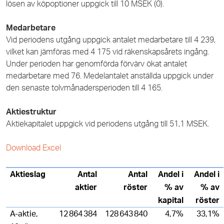
lösen av köpoptioner uppgick till 10 MSEK (0).
Medarbetare
Vid periodens utgång uppgick antalet medarbetare till 4 239,
vilket kan jämföras med 4 175 vid räkenskapsårets ingång.
Under perioden har genomförda förvärv ökat antalet
medarbetare med 76. Medelantalet anställda uppgick under
den senaste tolvmånadersperioden till 4 165.
Aktiestruktur
Aktiekapitalet uppgick vid periodens utgång till 51,1 MSEK.
Download Excel
Aktieslag
Antal
Antal
Andel i
Andel i
aktier
röster
% av
% av
kapital
röster
A-aktie,
12 864 384
128 643 840
4,7%
33,1%