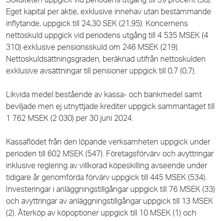
Eget kapital per aktie, exklusive innehav utan bestämmande
inflytande, uppgick till 24,30 SEK (21,95). Koncernens
nettoskuld uppgick vid periodens utgång till 4 535 MSEK (4
310) exklusive pensionsskuld om 246 MSEK (219).
Nettoskuldsättningsgraden, beräknad utifrån nettoskulden
exklusive avsättningar till pensioner uppgick till 0,7 (0,7).
Likvida medel bestående av kassa- och bankmedel samt
beviljade men ej utnyttjade krediter uppgick sammantaget till
1 762
MSEK (2 030) per 30 juni 2024.
Kassaflödet från den löpande verksamheten uppgick under
perioden till 602 MSEK (547). Företagsförvärv och avyttringar
inklusive reglering av villkorad köpeskilling avseende under
tidigare år genomförda förvärv uppgick till 445 MSEK (534).
Investeringar i anläggningstillgångar uppgick till 76 MSEK (33)
och avyttringar av anläggningstillgångar uppgick till
13
MSEK
(2). Återköp av köpoptioner uppgick till 10 MSEK (1) och