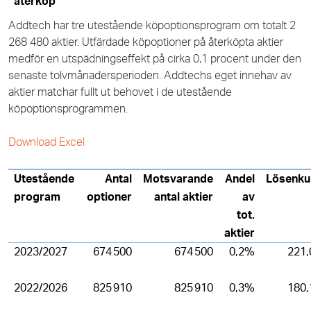
återköp
Addtech har tre utestående köpoptionsprogram om totalt 2
268 480 aktier. Utfärdade köpoptioner på återköpta aktier
medför en utspädningseffekt på cirka 0,1 procent under den
senaste tolvmånadersperioden. Addtechs eget innehav av
aktier matchar fullt ut behovet i de utestående
köpoptionsprogrammen.
Download Excel
Utestående
Antal
Motsvarande
Andel
Lösenku
program
optioner
antal aktier
av
tot.
aktier
2023/2027
674 500
674 500
0,2%
221,
2022/2026
825 910
825 910
0,3%
180,