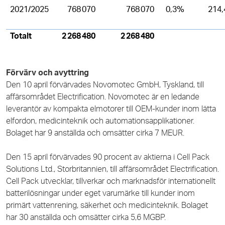
2021/2025
768 070
768 070
0,3%
214,
Totalt
2 268 480
2 268 480
Förvärv och avyttring
Den 10 april förvärvades Novomotec GmbH, Tyskland, till
affärsområdet Electrification. Novomotec är en ledande
leverantör av kompakta elmotorer till OEM-kunder inom lätta
elfordon, medicinteknik och automationsapplikationer.
Bolaget har 9 anställda och omsätter cirka 7 MEUR.
Den 15 april förvärvades 90 procent av aktierna i Cell Pack
Solutions Ltd., Storbritannien, till affärsområdet Electrification.
Cell Pack utvecklar, tillverkar och marknadsför internationellt
batterilösningar under eget varumärke till kunder inom
primärt vattenrening, säkerhet och medicinteknik. Bolaget
har 30 anställda och omsätter cirka 5,6 MGBP.