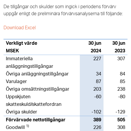
De tillgångar och skulder som ingick i periodens förvärv
uppgår enligt de preliminära förvärvsanalyserna till följande:
Download Excel
Verkligt värde
30 jun
30 jun
MSEK
2024
2023
Immateriella
227
307
anläggningstillgångar
Övriga anläggningstillgångar
34
84
Varulager
87
85
Övriga omsättningstillgångar
203
238
Uppskjuten
-60
-80
skatteskuld/skattefordran
Övriga skulder
-102
-129
Förvärvade nettotillgångar
389
505
1)
Goodwill
226
308