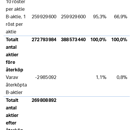
10 röster
per aktie
B-aktie, 1
259 929 600
259 929 600
95,3%
66,9%
röst per
aktie
Totalt
272 793 984
388 573 440
100,0%
100,0%
antal
aktier
före
återköp
Varav
-2 985 092
1,1%
0,8%
återköpta
B-aktier
Totalt
269 808 892
antal
aktier
efter