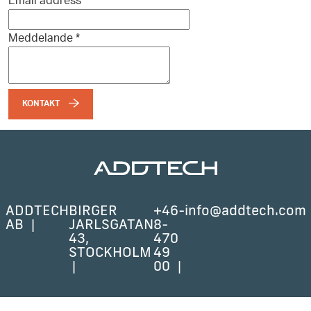
Email address
*
Meddelande
*
KONTAKT
ADDTECH
BIRGER
+46-
info@addtech.com
AB
JARLSGATAN
8-
43,
470
STOCKHOLM
49
00